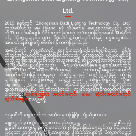
Ltd.
2015 ခုနှစ်တွင် "Zhongshan Dadi Lighting Technology Co., Ltd."
တည်ထောင်သူ မစ္စ Huang ၏ အိပ်မက်မှ မွေးဖွားလာခဲ့သည်။ ၎င်း
တို့သည် ပင်မမီးများ ဒီဇိုင်းထုတ်ခြင်းနှင့် ထုတ်လုပ်ခြင်းအပေါ် အာရုံစိုက်
ကာ သုံးစွဲသူများအတွက် ပိုမိုသက်တောင့်သက်သာနှင့် နွေးထွေးသော
အိမ်ပတ်ဝန်းကျင်ကို ဖန်တီးရန် ကတိပြုပါသည်။
အစပိုင်းတွင် ကုမ္ပဏီသည် ရိုးရှင်းသောရုံးခန်းတစ်ခုပါရှိသော စွန့်ဦး
တီထွင်အဖွဲ့ငယ်တစ်ခုမျှသာဖြစ်သော်လည်း ၎င်းတို့သည် ပင်မမီးများမရှိ
သည့် ထူးခြားဆန်းသစ်သော အယူအဆနှင့် ဆန်းသစ်သောဒီဇိုင်းအတွက်
ယုံကြည်မှုအပြည့်ရှိကြသည်။ စျေးကွက်၏စိန်ခေါ်မှုများအောက်တွင်၊
၎င်းတို့သည် ဆန်းသစ်တီထွင်ရန်၊ ထုတ်ကုန်အရည်အသွေးကို
အဆက်မပြတ်မြှင့်တင်ရန်နှင့် သုံးစွဲသူများနှင့် ဆက်သွယ်မှုနှင့် တုံ့ပြန်
ချက်များကို အာရုံစိုက်ရန် သတ္တိရှိသည်။ တဖြည်းဖြည်းနဲ့ "Dadi
Lighting" Company ရဲ့ ပင်မမီးချောင်းတွေကို ဈေးကွက်က
အသိအမှတ်ပြုပြီး ကြိုဆိုလာခဲ့တယ်။ ကျွန်ုပ်တို့၏အဓိကထုတ်ကုန်များ
ပါဝင်သည်။
လမ်းကြောင်း အလင်းရောင်၊
linear ဆွဲသီးအလင်းရောင်၊
ဆွဲသီးမီးများ၊
စသည်တို့
ကုမ္ပဏီကို စျေးကွက်က အသိအမှတ်ပြုပြီး ကြိုဆိုခဲ့တယ်။
စျေးကွက်ဝယ်လိုအားများလာသည်နှင့်အမျှ ကုမ္ပဏီသည်
၎င်း၏ထုတ်လုပ်မှုအတိုင်းအတာကို တဖြည်းဖြည်းချဲ့ထွင်ကာ ပိုမိုအဆင့်
မြင့်သော ထုတ်လုပ်မှုကိရိယာများနှင့် နည်းပညာများကို မိတ်ဆက်ပေးခဲ့