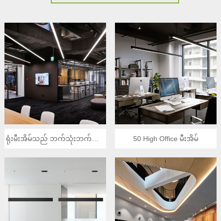
ရုံးမီးအိမ်သည် ဘက်သုံးဘက်တွင်
50 High Office မီးအိမ်
လင်းနေသည်။