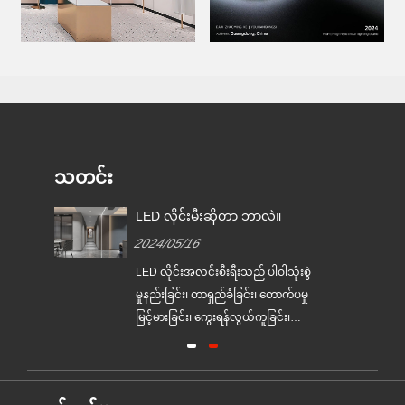
သတင်း
LED လိုင်းမီးဆိုတာ ဘာလဲ။
2024/05/16
ားသည်
LED လိုင်းအလင်းစီးရီးသည် ပါဝါသုံးစွဲ
များ
မှုနည်းခြင်း၊ တာရှည်ခံခြင်း၊ တောက်ပမှု
ပညာ၊
မြင့်မားခြင်း၊ ကွေးရန်လွယ်ကူခြင်း၊
်ပယ်
ပြုပြင်ထိန်းသိမ်းမှုကင်းစင်ခြင်း
ှ
စသည်ဖြင့် ထူးခြားသောအဆင့်မြင့်
ပြောင်းလွယ်ပြင်လွယ် အလှဆင်