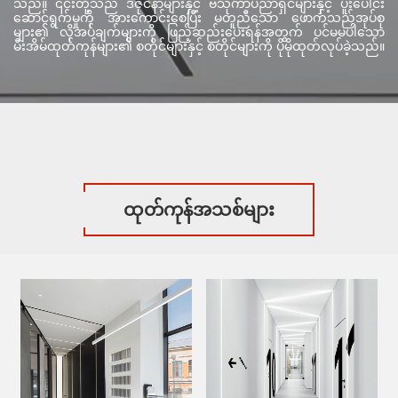
သည်။ ၎င်းတို့သည် ဒီဇိုင်နာများနှင့် ဗိသုကာပညာရှင်များနှင့် ပူးပေါင်း
ဆောင်ရွက်မှုကို အားကောင်းစေပြီး မတူညီသော ဖောက်သည်အုပ်စု
များ၏ လိုအပ်ချက်များကို ဖြည့်ဆည်းပေးရန်အတွက် ပင်မမပါသော
မီးအိမ်ထုတ်ကုန်များ၏ စတိုင်များနှင့် စတိုင်များကို ပိုမိုထုတ်လုပ်ခဲ့သည်။
ထုတ်ကုန်အသစ်များ