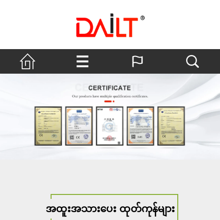
အထူးအသားပေး ထုတ်ကုန်များ