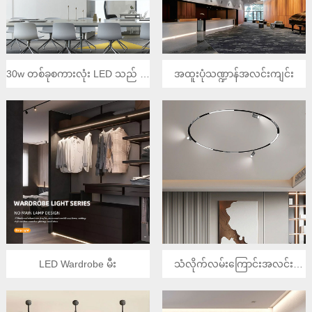
30w တစ်ခုစကားလုံး LED သည် ဦး
အထူးပုံသဏ္ဍာန်အလင်းကျင်း
ဆောင်သည့်အလင်း
LED Wardrobe မီး
သံလိုက်လမ်းကြောင်းအလင်း
ပတ်ပတ်လည်