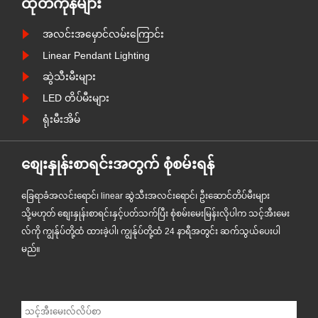
ထုတ်ကုန်များ
အလင်းတစ်ခုဖြစ်သည်။
အလင်းအမှောင်လမ်းကြောင်း
Linear Pendant Lighting
ဆွဲသီးမီးများ
LED တိပ်မီးများ
ရုံးမီးအိမ်
စျေးနှုန်းစာရင်းအတွက် စုံစမ်းရန်
ခြေရာခံအလင်းရောင်၊ linear ဆွဲသီးအလင်းရောင်၊ ဦးဆောင်တိပ်မီးများ
သို့မဟုတ် စျေးနှုန်းစာရင်းနှင့်ပတ်သက်ပြီး စုံစမ်းမေးမြန်းလိုပါက သင့်အီးမေး
လ်ကို ကျွန်ုပ်တို့ထံ ထားခဲ့ပါ၊ ကျွန်ုပ်တို့ထံ 24 နာရီအတွင်း ဆက်သွယ်ပေးပါ
မည်။